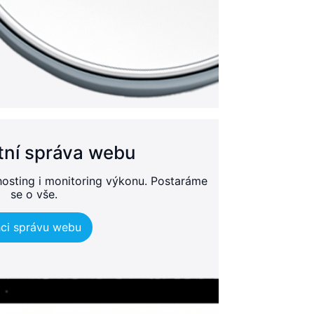
ní správa webu
hosting i monitoring výkonu. Postaráme
se o vše.
ci správu webu