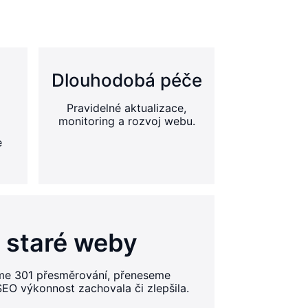
Dlouhodobá péče
Pravidelné aktualizace,
monitoring a rozvoj webu.
e
 staré weby
me 301 přesměrování, přeneseme
SEO výkonnost zachovala či zlepšila.