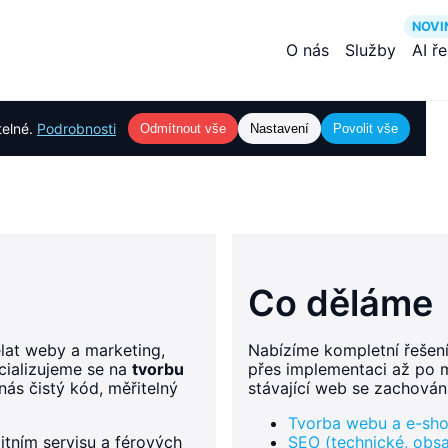
NOVI
O nás
Služby
AI ř
telné.
Podrobnosti
Odmítnout vše
Nastavení
Povolit vše
Co děláme
ělat weby a marketing,
Nabízíme kompletní řešení
cializujeme se na
tvorbu
přes implementaci až po m
 nás čistý kód, měřitelný
stávající web se zachován
Tvorba webu a e-sh
litním servisu a férových
SEO (technické, obsah