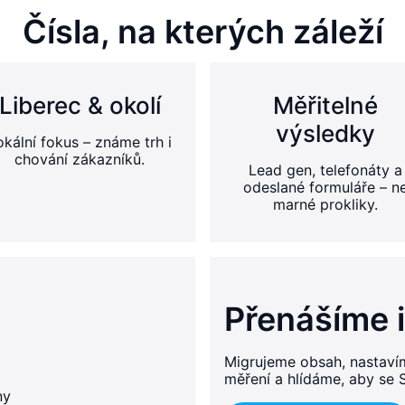
Čísla, na kterých záleží
Liberec & okolí
Měřitelné
výsledky
okální fokus – známe trh i
chování zákazníků.
Lead gen, telefonáty a
odeslané formuláře – n
marné prokliky.
Přenášíme i
Migrujeme obsah, nastaví
měření a hlídáme, aby se 
ny