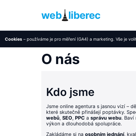
web
liberec
Cookies
– používáme je pro měření (GA4) a marketing. Vše je voli
Úvod
›
O nás
O nás
Kdo jsme
Jsme online agentura s jasnou vizí – d
které skutečně přinášejí poptávky. Spe
webů
,
SEO
,
PPC
a
správu webu
. Baví
výkon a dlouhodobá spolupráce.
Zakládáme si na
osobním jednání
, kva