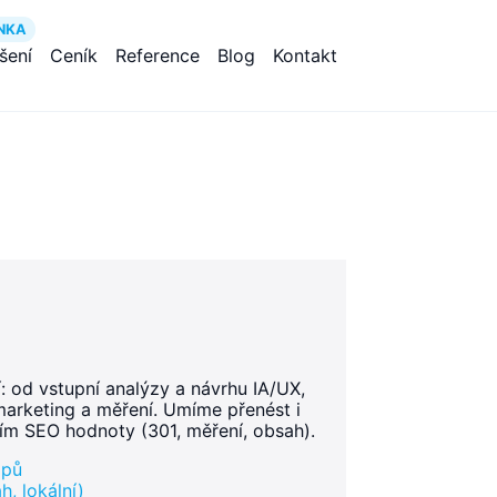
NKA
ešení
Ceník
Reference
Blog
Kontakt
: od vstupní analýzy a návrhu IA/UX,
arketing a měření. Umíme přenést i
ím SEO hodnoty (301, měření, obsah).
opů
, lokální)