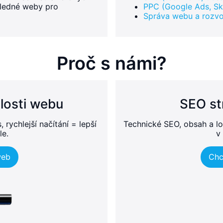
hledné weby pro
PPC (Google Ads, Skl
Správa webu a rozvo
Proč s námi?
losti webu
SEO st
rychlejší načítání = lepší
Technické SEO, obsah a lo
le.
v 
web
Chc