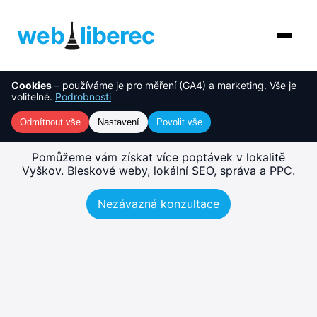
web
liberec
Cookies
– používáme je pro měření (GA4) a marketing. Vše je
O nás
NOVINKA
Tvorba webu Vyškov –
volitelné.
Podrobnosti
rychlé, SEO-ready weby
Služby
Odmítnout vše
Nastavení
Povolit vše
AI řešení
Pomůžeme vám získat více poptávek v lokalitě
Vyškov. Bleskové weby, lokální SEO, správa a PPC.
Ceník
Nezávazná konzultace
Reference
Blog
Kontakt