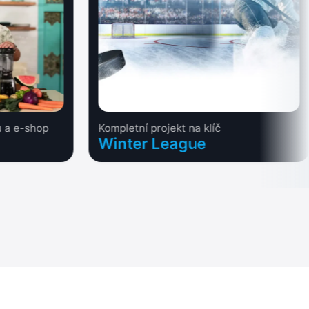
 a e-shop
Kompletní projekt na klíč
Winter League