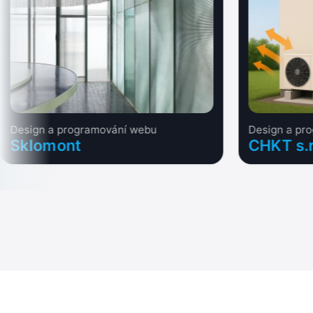
Design a programování webu
Design a pr
Sklomont
CHKT s.r