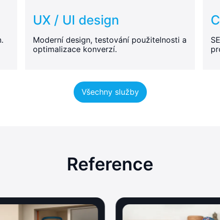
UX / UI design
C
.
Moderní design, testování použitelnosti a
SE
optimalizace konverzí.
pr
Všechny služby
Reference