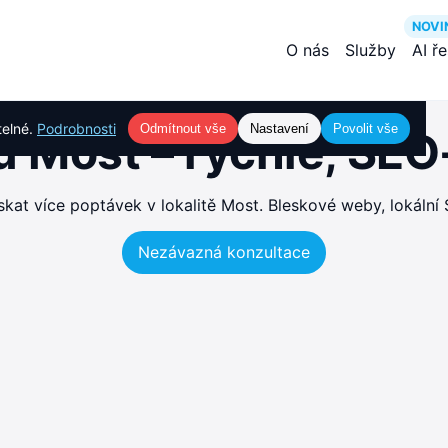
NOVI
O nás
Služby
AI ř
telné.
Podrobnosti
Odmítnout vše
Nastavení
Povolit vše
 Most – rychlé, SE
at více poptávek v lokalitě Most. Bleskové weby, lokální 
Nezávazná konzultace