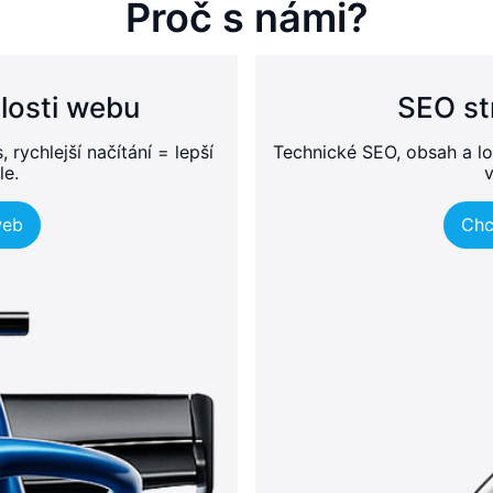
Proč s námi?
losti webu
SEO st
rychlejší načítání = lepší
Technické SEO, obsah a lo
le.
v
web
Chc