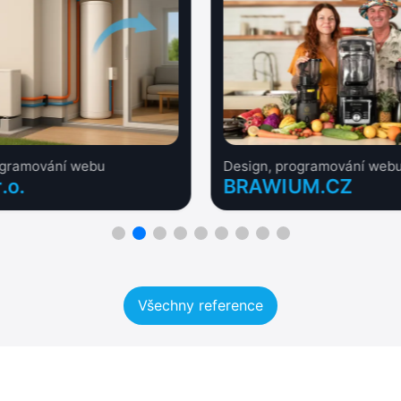
ogramování webu
Design, programování webu
.o.
BRAWIUM.CZ
Všechny reference