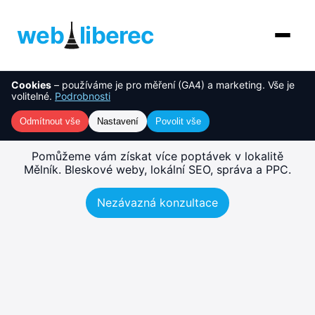
web
liberec
Cookies
– používáme je pro měření (GA4) a marketing. Vše je
O nás
NOVINKA
Tvorba webu Mělník –
volitelné.
Podrobnosti
rychlé, SEO-ready weby
Služby
Odmítnout vše
Nastavení
Povolit vše
AI řešení
Pomůžeme vám získat více poptávek v lokalitě
Mělník. Bleskové weby, lokální SEO, správa a PPC.
Ceník
Nezávazná konzultace
Reference
Blog
Kontakt