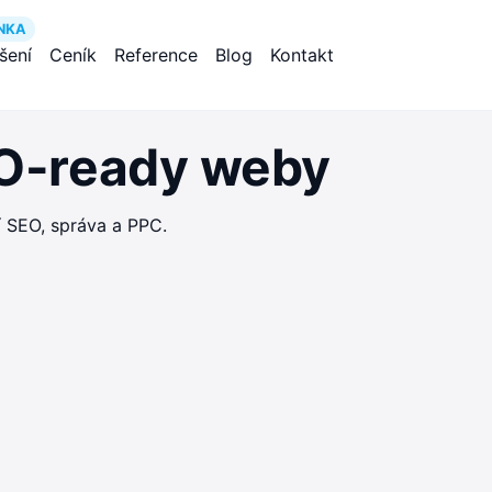
NKA
ešení
Ceník
Reference
Blog
Kontakt
EO-ready weby
í SEO, správa a PPC.