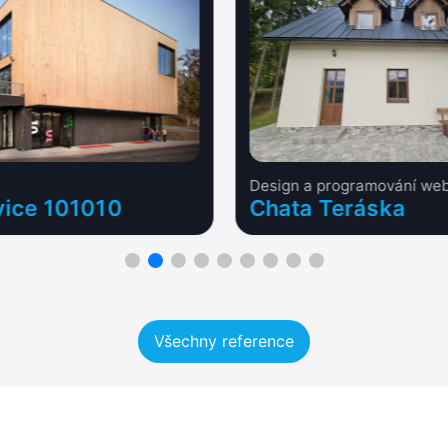
u
Design a programování we
vice 101010
Chata Teráska
Všechny reference