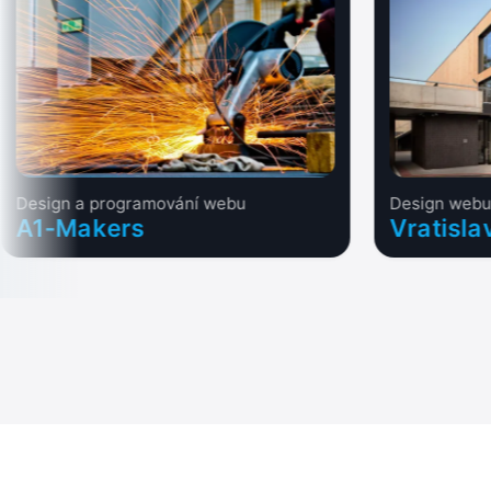
Design a programování webu
Design web
A1-Makers
Vratisla