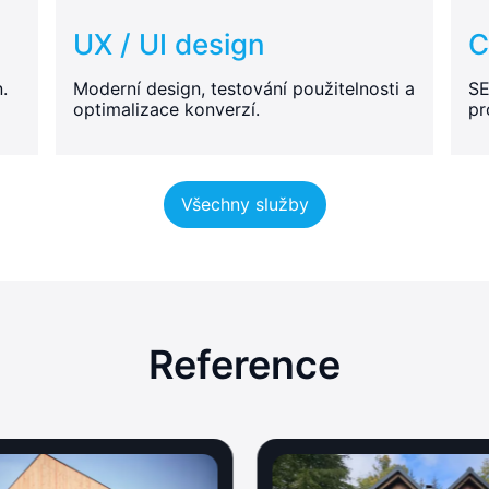
UX / UI design
C
.
Moderní design, testování použitelnosti a
SE
optimalizace konverzí.
pr
Všechny služby
Reference