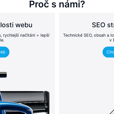
Proč s námi?
losti webu
SEO st
rychlejší načítání = lepší
Technické SEO, obsah a lo
le.
v 
web
Chc