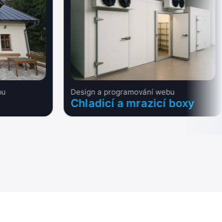
bu
Design a programování webu
Chladicí a mrazicí boxy