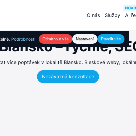
NOVI
O nás
Služby
AI ř
telné.
Podrobnosti
Odmítnout vše
Nastavení
Povolit vše
Blansko – rychlé, S
 více poptávek v lokalitě Blansko. Bleskové weby, lokáln
Nezávazná konzultace