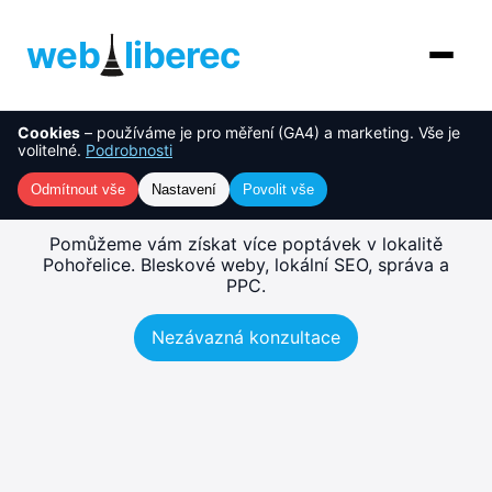
web
liberec
Cookies
– používáme je pro měření (GA4) a marketing. Vše je
O nás
NOVINKA
Tvorba webu Pohořelice –
volitelné.
Podrobnosti
rychlé, SEO-ready weby
Služby
Odmítnout vše
Nastavení
Povolit vše
AI řešení
Pomůžeme vám získat více poptávek v lokalitě
Pohořelice. Bleskové weby, lokální SEO, správa a
PPC.
Ceník
Nezávazná konzultace
Reference
Blog
Kontakt