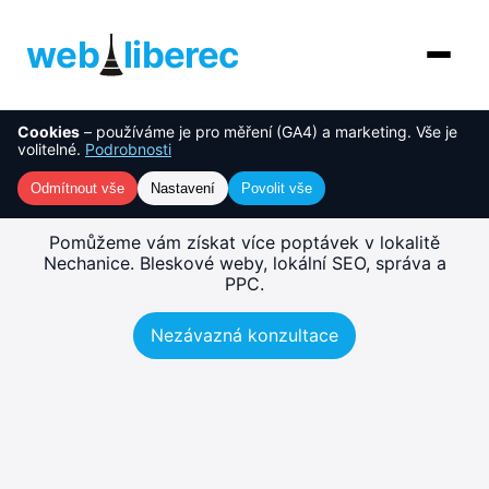
web
liberec
Cookies
– používáme je pro měření (GA4) a marketing. Vše je
O nás
NOVINKA
Tvorba webu Nechanice –
volitelné.
Podrobnosti
rychlé, SEO-ready weby
Služby
Odmítnout vše
Nastavení
Povolit vše
AI řešení
Pomůžeme vám získat více poptávek v lokalitě
Nechanice. Bleskové weby, lokální SEO, správa a
PPC.
Ceník
Nezávazná konzultace
Reference
Blog
Kontakt