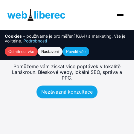
web
liberec
Cookies
– používáme je pro měření (GA4) a marketing. Vše je
O nás
NOVINKA
Tvorba webu Lanškroun –
volitelné.
Podrobnosti
rychlé, SEO-ready weby
Služby
Odmítnout vše
Nastavení
Povolit vše
AI řešení
Pomůžeme vám získat více poptávek v lokalitě
Lanškroun. Bleskové weby, lokální SEO, správa a
PPC.
Ceník
Nezávazná konzultace
Reference
Blog
Kontakt