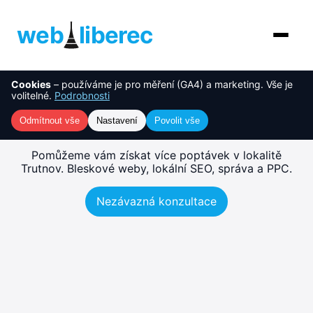
web
liberec
Cookies
– používáme je pro měření (GA4) a marketing. Vše je
O nás
NOVINKA
Tvorba webu Trutnov –
volitelné.
Podrobnosti
rychlé, SEO-ready weby
Služby
Odmítnout vše
Nastavení
Povolit vše
AI řešení
Pomůžeme vám získat více poptávek v lokalitě
Trutnov. Bleskové weby, lokální SEO, správa a PPC.
Ceník
Nezávazná konzultace
Reference
Blog
Kontakt