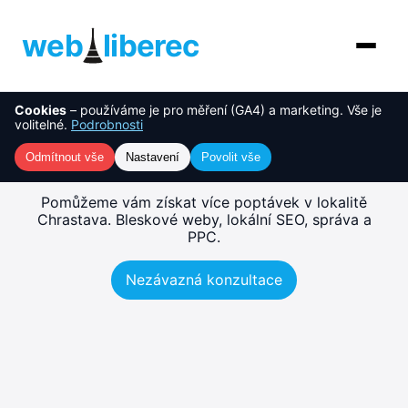
web
liberec
Cookies
– používáme je pro měření (GA4) a marketing. Vše je
O nás
NOVINKA
Tvorba webu Chrastava –
volitelné.
Podrobnosti
rychlé, SEO-ready weby
Služby
Odmítnout vše
Nastavení
Povolit vše
AI řešení
Pomůžeme vám získat více poptávek v lokalitě
Chrastava. Bleskové weby, lokální SEO, správa a
PPC.
Ceník
Nezávazná konzultace
Reference
Blog
Kontakt