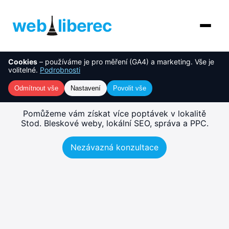
web
liberec
Cookies
– používáme je pro měření (GA4) a marketing. Vše je
O nás
NOVINKA
Tvorba webu Stod – rychlé,
volitelné.
Podrobnosti
SEO-ready weby
Služby
Odmítnout vše
Nastavení
Povolit vše
AI řešení
Pomůžeme vám získat více poptávek v lokalitě
Stod. Bleskové weby, lokální SEO, správa a PPC.
Ceník
Nezávazná konzultace
Reference
Blog
Kontakt