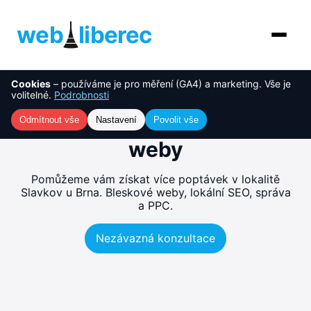
web
liberec
Cookies
– používáme je pro měření (GA4) a marketing. Vše je
O nás
NOVINKA
Tvorba webu Slavkov u
volitelné.
Podrobnosti
Brna – rychlé, SEO-ready
Služby
Odmítnout vše
Nastavení
Povolit vše
weby
AI řešení
Pomůžeme vám získat více poptávek v lokalitě
Ceník
Slavkov u Brna. Bleskové weby, lokální SEO, správa
a PPC.
Reference
Nezávazná konzultace
Blog
Kontakt