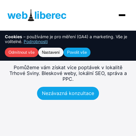
web
liberec
Cookies
– používáme je pro měření (GA4) a marketing. Vše je
O nás
NOVINKA
Tvorba webu Trhové Sviny
volitelné.
Podrobnosti
– rychlé, SEO-ready weby
Služby
Odmítnout vše
Nastavení
Povolit vše
AI řešení
Pomůžeme vám získat více poptávek v lokalitě
Trhové Sviny. Bleskové weby, lokální SEO, správa a
PPC.
Ceník
Nezávazná konzultace
Reference
Blog
Kontakt